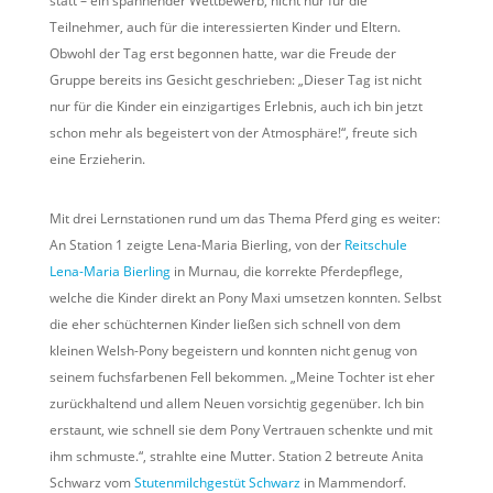
statt – ein spannender Wettbewerb, nicht nur für die
Teilnehmer, auch für die interessierten Kinder und Eltern.
Obwohl der Tag erst begonnen hatte, war die Freude der
Gruppe bereits ins Gesicht geschrieben: „Dieser Tag ist nicht
nur für die Kinder ein einzigartiges Erlebnis, auch ich bin jetzt
schon mehr als begeistert von der Atmosphäre!“, freute sich
eine Erzieherin.
Mit drei Lernstationen rund um das Thema Pferd ging es weiter:
An Station 1 zeigte Lena-Maria Bierling, von der
Reitschule
Lena-Maria Bierling
in Murnau, die korrekte Pferdepflege,
welche die Kinder direkt an Pony Maxi umsetzen konnten. Selbst
die eher schüchternen Kinder ließen sich schnell von dem
kleinen Welsh-Pony begeistern und konnten nicht genug von
seinem fuchsfarbenen Fell bekommen. „Meine Tochter ist eher
zurückhaltend und allem Neuen vorsichtig gegenüber. Ich bin
erstaunt, wie schnell sie dem Pony Vertrauen schenkte und mit
ihm schmuste.“, strahlte eine Mutter. Station 2 betreute Anita
Schwarz vom
Stutenmilchgestüt Schwarz
in Mammendorf.