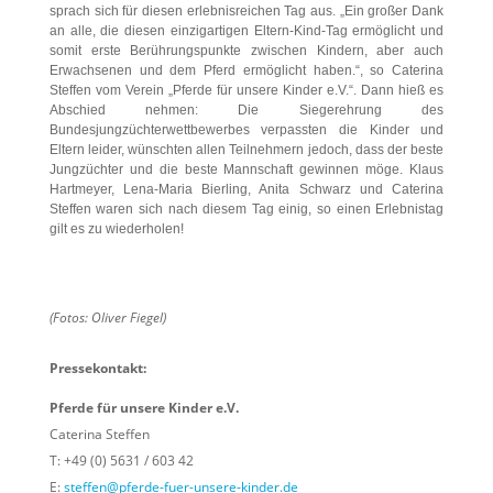
sprach sich für diesen erlebnisreichen Tag aus. „Ein großer Dank
an alle, die diesen einzigartigen Eltern-Kind-Tag ermöglicht und
somit erste Berührungspunkte zwischen Kindern, aber auch
Erwachsenen und dem Pferd ermöglicht haben.“, so Caterina
Steffen vom Verein „Pferde für unsere Kinder e.V.“. Dann hieß es
Abschied nehmen: Die Siegerehrung des
Bundesjungzüchterwettbewerbes verpassten die Kinder und
Eltern leider, wünschten allen Teilnehmern jedoch, dass der beste
Jungzüchter und die beste Mannschaft gewinnen möge. Klaus
Hartmeyer, Lena-Maria Bierling, Anita Schwarz und Caterina
Steffen waren sich nach diesem Tag einig, so einen Erlebnistag
gilt es zu wiederholen!
(Fotos: Oliver Fiegel)
Pressekontakt:
Pferde für unsere Kinder e.V.
Caterina Steffen
T: +49 (0) 5631 / 603 42
E:
steffen@pferde-fuer-unsere-kinder.de