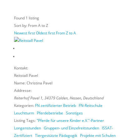
Found
1
listing
Sort by: From A to Z
Newest first
Oldest first
From Z to A
Kontakt:
Reitstall Pavel
Name:
Christina Pavel
Addresse:
Reiterhof Pavel 1
,
34379
Calden,
Hessen, Deutschland
Kategorien:
FN zertifizierter Betrieb
FN-Reitschule
Leuchtturm
Pferdebetriebe
Sonstiges
Listing Tags:
"Pferde für unsere Kinder e.V."-Partner
Longenstunden
Gruppen- und Einzelreitstunden
ISSAT-
Zertifiziert
Tiergestützte Pädagogik
Projekte mit Schulen