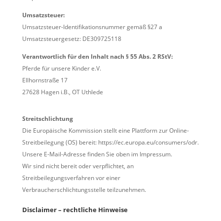
Umsatzsteuer:
Umsatzsteuer-Identifikationsnummer gemäß §27 a
Umsatzsteuergesetz: DE309725118
Verantwortlich für den Inhalt nach § 55 Abs. 2 RStV:
Pferde für unsere Kinder e.V.
Ellhornstraße 17
27628 Hagen i.B., OT Uthlede
Streitschlichtung
Die Europäische Kommission stellt eine Plattform zur Online-
Streitbeilegung (OS) bereit: https://ec.europa.eu/consumers/odr.
Unsere E-Mail-Adresse finden Sie oben im Impressum.
Wir sind nicht bereit oder verpflichtet, an
Streitbeilegungsverfahren vor einer
Verbraucherschlichtungsstelle teilzunehmen.
Disclaimer – rechtliche Hinweise