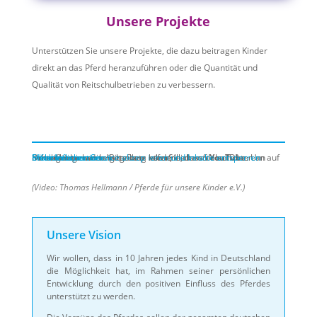
Unsere Projekte
Unterstützen Sie unsere Projekte, die dazu beitragen Kinder
direkt an das Pferd heranzuführen oder die Quantität und
Qualität von Reitschulbetrieben zu verbessern.
Sie sehen gerade einen Platzhalterinhalt von
. Um auf den eigentlichen Inhalt zuzugreifen, klicken Sie auf die Schaltfläche unten. Bitte beachten Sie, dass dabei Daten an Drittanbieter weitergegeben werden.
Mehr Informationen
Inhalt entsperren
Erforderlichen Service akzeptieren und Inhalte entsperren
YouTube
(Video: Thomas Hellmann / Pferde für unsere Kinder e.V.)
Unsere Vision
Wir wollen, dass in 10 Jahren jedes Kind in Deutschland
die Möglichkeit hat, im Rahmen seiner persönlichen
Entwicklung durch den positiven Einfluss des Pferdes
unterstützt zu werden.