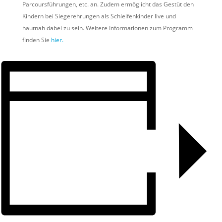
Parcoursführungen, etc. an. Zudem ermöglicht das Gestüt den
Kindern bei Siegerehrungen als Schleifenkinder live und
hautnah dabei zu sein. Weitere Informationen zum Programm
finden Sie
hier.