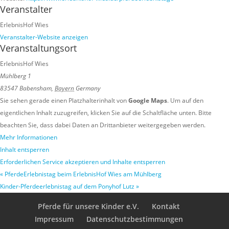
Veranstalter
ErlebnisHof Wies
Veranstalter-Website anzeigen
Veranstaltungsort
ErlebnisHof Wies
Mühlberg 1
83547 Babensham
,
Bayern
Germany
Sie sehen gerade einen Platzhalterinhalt von
Google Maps
. Um auf den
eigentlichen Inhalt zuzugreifen, klicken Sie auf die Schaltfläche unten. Bitte
beachten Sie, dass dabei Daten an Drittanbieter weitergegeben werden.
Mehr Informationen
Inhalt entsperren
Erforderlichen Service akzeptieren und Inhalte entsperren
«
PferdeErlebnistag beim ErlebnisHof Wies am Mühlberg
Kinder-Pferdeerlebnistag auf dem Ponyhof Lutz
»
Pferde für unsere Kinder e.V.
Kontakt
Impressum
Datenschutzbestimmungen