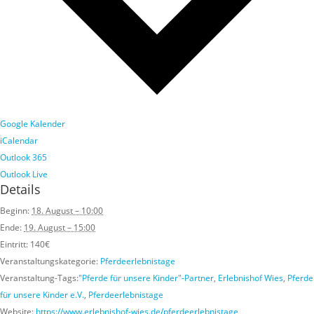
Google Kalender
iCalendar
Outlook 365
Outlook Live
Details
Beginn:
18. August – 10:00
Ende:
19. August – 15:00
Eintritt:
140€
Veranstaltungskategorie:
Pferdeerlebnistage
Veranstaltung-Tags:
"Pferde für unsere Kinder"-Partner
,
Erlebnishof Wies
,
Pferde
für unsere Kinder e.V.
,
Pferdeerlebnistage
Website:
https://www.erlebnishof-wies.de/pferdeerlebnistage