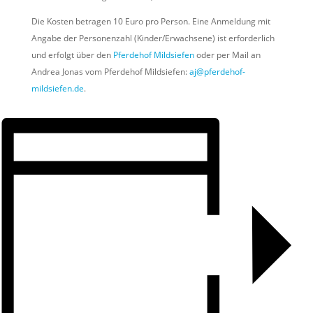
Die Kosten betragen 10 Euro pro Person. Eine Anmeldung mit
Angabe der Personenzahl (Kinder/Erwachsene) ist erforderlich
und erfolgt über den
Pferdehof Mildsiefen
oder per Mail an
Andrea Jonas vom Pferdehof Mildsiefen:
aj@pferdehof-
mildsiefen.de
.