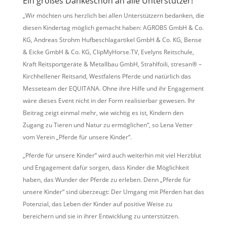
Ein großes Dankeschön an alle Unterstützer!
„Wir möchten uns herzlich bei allen Unterstützern bedanken, die
diesen Kindertag möglich gemacht haben: AGROBS GmbH & Co.
KG, Andreas Strohm Hufbeschlagartikel GmbH & Co. KG, Bense
& Eicke GmbH & Co. KG, ClipMyHorse.TV, Evelyns Reitschule,
Kraft Reitsportgeräte & Metallbau GmbH, Strahlfoili, stresan® –
Kirchhellener Reitsand, Westfalens Pferde und natürlich das
Messeteam der EQUITANA. Ohne ihre Hilfe und ihr Engagement
wäre dieses Event nicht in der Form realisierbar gewesen. Ihr
Beitrag zeigt einmal mehr, wie wichtig es ist, Kindern den
Zugang zu Tieren und Natur zu ermöglichen“, so Lena Vetter
vom Verein „Pferde für unsere Kinder“.
„Pferde für unsere Kinder“ wird auch weiterhin mit viel Herzblut
und Engagement dafür sorgen, dass Kinder die Möglichkeit
haben, das Wunder der Pferde zu erleben. Denn „Pferde für
unsere Kinder“ sind überzeugt: Der Umgang mit Pferden hat das
Potenzial, das Leben der Kinder auf positive Weise zu
bereichern und sie in ihrer Entwicklung zu unterstützen.