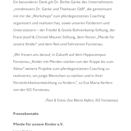
Ein besonderer Dank gilt Dr. Birthe Gärke des Unternehmens
„mindmovers Dr. Gärke und Thieheuer GbR“, die gemeinsam
mit mir die „Workshops“ zum pferdegestütztes Coaching
organisiert und realisiert hat, sowie unseren Förderern und
Unterstützern – der Friedel & Gisela Bohnenkamp-Stiftung, der
Franz-Josef & Christel Meurer-Stiftung, dem Verein „Pferde für
unsere Kinder“ und dem Reit-und Fahrverein Fürstenau.
„Wir freuen uns darauf, in Zukunft auf dem Hippocampus
Fürstenau „Kinder mit Pferden stärken von der Krippe bis zum
Abitur“ weitere Projekte zum pferdegestützten Coaching zu
realisieren, um junge Menschen zu stärken und in ihrer
Persönlichkeitsentwicklung zu fördern.“, so Eva Maria Kerfers
von der IGS Fürstenau.
(Text & Fotos: Eva Maria Kefers, IGS Fürstenau)
Pressekontakt:
Pferde für unsere Kinder e.V.