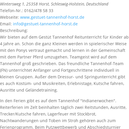
Wintersweg 1
,
25358
Horst,
Schleswig-Holstein, Deutschland
Telefon-Nr.:
0162/478 58 33
Webseite:
www.gestuet-tannenhof-horst.de
Email:
info@gestuet-tannenhof-horst.de
Beschreibung:
Wir bieten auf dem Gestüt Tannenhof Reitunterricht für Kinder ab
4 Jahre an. Schon die ganz Kleinen werden in spielerischer Weise
mit den Ponys vertraut gemacht und lernen in der Gemeinschaft
mit dem Partner Pferd umzugehen. Teamgeist wird auf dem
Tannenhof groß geschrieben. Das freundliche Tannenhof-Team
(FN) unterrichtet Anfänger und Fortgeschrittene individuell in
kleinen Gruppen. Außer dem Dressur- und Springunterricht gibt
es auch Kostüm- und Musikreiten, Erlebnistage, Kutsche fahren,
Ausritte und Geländetraining.
In den Ferien gibt es auf dem Tannenhof "Indianerwochen".
Reiterferien im Zelt beinhalten täglich zwei Reitstunden, Ausritte,
Trecker/Kutsche fahren, Lagerfeuer mit Stockbrot,
Nachtwanderungen und Toben im Stroh gehören auch zum
Ferienprogramm. Beim Putzwettbewerb und Abschiedsturnier