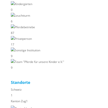
Kindergärten
0
Leuchtturm
6
Pferdebetriebe
87
Privatperson
17
Sonstige Institution
9
Team "Pferde für unsere Kinder e.V."
9
Standorte
Schweiz
1
Kanton Zug
1