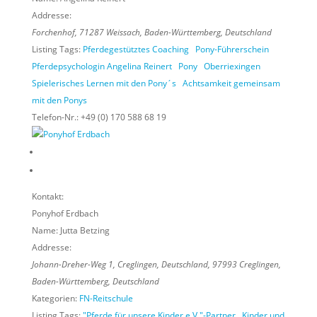
Addresse:
Forchenhof
,
71287
Weissach,
Baden-Württemberg, Deutschland
Listing Tags:
Pferdegestütztes Coaching
Pony-Führerschein
Pferdepsychologin Angelina Reinert
Pony
Oberriexingen
Spielerisches Lernen mit den Pony´s
Achtsamkeit gemeinsam
mit den Ponys
Telefon-Nr.:
+49 (0) 170 588 68 19
Kontakt:
Ponyhof Erdbach
Name:
Jutta Betzing
Addresse:
Johann-Dreher-Weg 1, Creglingen, Deutschland
,
97993
Creglingen,
Baden-Württemberg, Deutschland
Kategorien:
FN-Reitschule
Listing Tags:
"Pferde für unsere Kinder e.V."-Partner
Kinder und