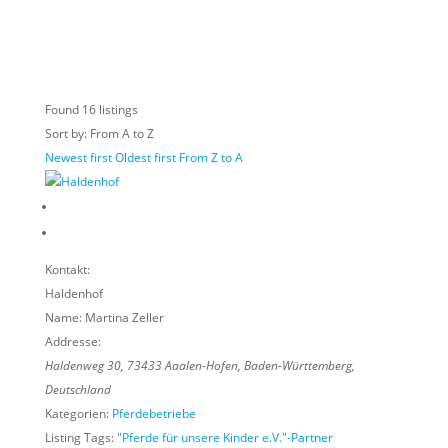
Found
16
listings
Sort by: From A to Z
Newest first
Oldest first
From Z to A
Kontakt:
Haldenhof
Name:
Martina Zeller
Addresse:
Haldenweg 30
,
73433
Aaalen-Hofen,
Baden-Württemberg,
Deutschland
Kategorien:
Pferdebetriebe
Listing Tags:
"Pferde für unsere Kinder e.V."-Partner