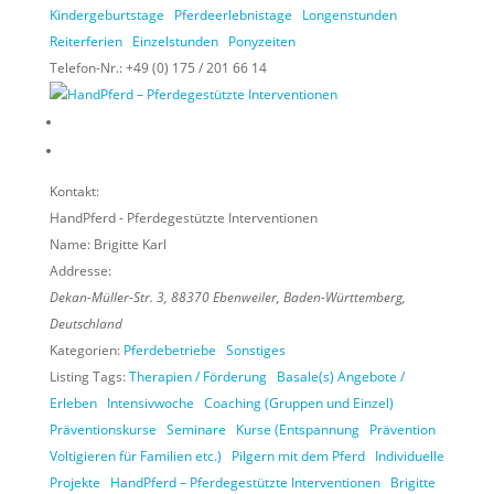
Kindergeburtstage
Pferdeerlebnistage
Longenstunden
Reiterferien
Einzelstunden
Ponyzeiten
Telefon-Nr.:
+49 (0) 175 / 201 66 14
Kontakt:
HandPferd - Pferdegestützte Interventionen
Name:
Brigitte Karl
Addresse:
Dekan-Müller-Str. 3
,
88370
Ebenweiler,
Baden-Württemberg,
Deutschland
Kategorien:
Pferdebetriebe
Sonstiges
Listing Tags:
Therapien / Förderung
Basale(s) Angebote /
Erleben
Intensivwoche
Coaching (Gruppen und Einzel)
Präventionskurse
Seminare
Kurse (Entspannung
Prävention
Voltigieren für Familien etc.)
Pilgern mit dem Pferd
Individuelle
Projekte
HandPferd – Pferdegestützte Interventionen
Brigitte