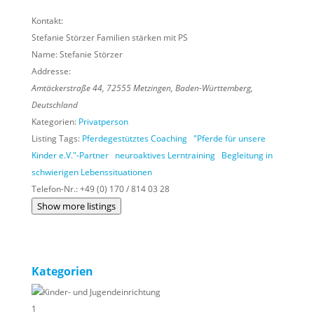
Kontakt:
Stefanie Störzer Familien stärken mit PS
Name:
Stefanie Störzer
Addresse:
Amtäckerstraße 44
,
72555
Metzingen,
Baden-Württemberg,
Deutschland
Kategorien:
Privatperson
Listing Tags:
Pferdegestütztes Coaching
"Pferde für unsere
Kinder e.V."-Partner
neuroaktives Lerntraining
Begleitung in
schwierigen Lebenssituationen
Telefon-Nr.:
+49 (0) 170 / 814 03 28
Show more listings
Kategorien
Kinder- und Jugendeinrichtung
1