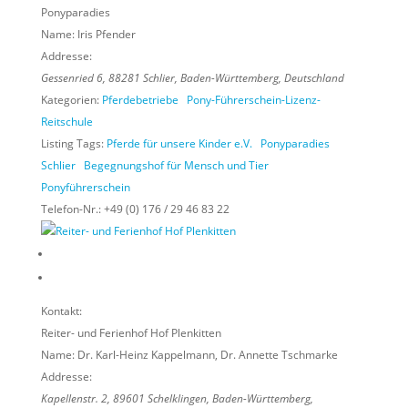
Ponyparadies
Name:
Iris Pfender
Addresse:
Gessenried 6
,
88281
Schlier,
Baden-Württemberg, Deutschland
Kategorien:
Pferdebetriebe
Pony-Führerschein-Lizenz-
Reitschule
Listing Tags:
Pferde für unsere Kinder e.V.
Ponyparadies
Schlier
Begegnungshof für Mensch und Tier
Ponyführerschein
Telefon-Nr.:
+49 (0) 176 / 29 46 83 22
Kontakt:
Reiter- und Ferienhof Hof Plenkitten
Name:
Dr. Karl-Heinz Kappelmann, Dr. Annette Tschmarke
Addresse:
Kapellenstr. 2
,
89601
Schelklingen,
Baden-Württemberg,