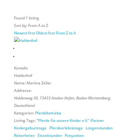
Found
1
listing
Sort by: From A to Z
Newest first
Oldest first
From Z to A
Kontakt:
Haldenhof
Name:
Martina Zeller
Addresse:
Haldenweg 30
,
73433
Aaalen-Hofen,
Baden-Württemberg,
Deutschland
Kategorien:
Pferdebetriebe
Listing Tags:
"Pferde für unsere Kinder e.V."-Partner
Kindergeburtstage
Pferdeerlebnistage
Longenstunden
Reiterferien
Einzelstunden
Ponyzeiten