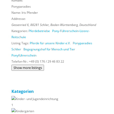
Kontakt:
Ponyparadies
Name:
Iris Pfender
Addresse:
Gessenried 6
,
88281
Schlier,
Baden-Württemberg, Deutschland
Kategorien:
Pferdebetriebe
Pony-Führerschein-Lizenz-
Reitschule
Listing Tags:
Pferde für unsere Kinder e.V.
Ponyparadies
Schlier
Begegnungshof für Mensch und Tier
Ponyführerschein
Telefon-Nr.:
+49 (0) 176 / 29 46 83 22
Show more listings
Kategorien
Kinder- und Jugendeinrichtung
1
Kindergärten