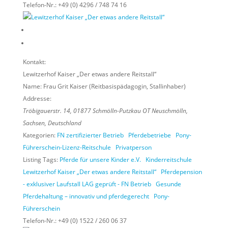
Telefon-Nr.:
+49 (0) 4296 / 748 74 16
Kontakt:
Lewitzerhof Kaiser „Der etwas andere Reitstall“
Name:
Frau Grit Kaiser (Reitbasispädagogin, Stallinhaber)
Addresse:
Tröbigauerstr. 14
,
01877
Schmölln-Putzkau OT Neuschmölln,
Sachsen, Deutschland
Kategorien:
FN zertifizierter Betrieb
Pferdebetriebe
Pony-
Führerschein-Lizenz-Reitschule
Privatperson
Listing Tags:
Pferde für unsere Kinder e.V.
Kinderreitschule
Lewitzerhof Kaiser „Der etwas andere Reitstall“
Pferdepension
- exklusiver Laufstall LAG geprüft - FN Betrieb
Gesunde
Pferdehaltung – innovativ und pferdegerecht
Pony-
Führerschein
Telefon-Nr.:
+49 (0) 1522 / 260 06 37