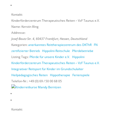
Kontakt:
Kinderförderzentrum Therapeutisches Reiten – VzF Taunus e.V.
Name:
Kerstin Illing
Addresse:
Josef-Bautz-Str. 4
,
60437
Frankfurt,
Hessen, Deutschland
Kategorien:
anerkanntes Reittherapiezentrum des DKThR
FN
zertifizierter Betrieb
Hippolini-Reitschule
Pferdebetriebe
Listing Tags:
Pferde für unsere Kinder e.V.
Hippolini
Kinderförderzentrum Therapeutisches Reiten – VzF Taunus e.V.
Integrativer Reitsport für Kinder im Grundschulalter
Heilpädagogisches Reiten
Hippotherapie
Ferienspiele
Telefon-Nr.:
+49 (0) 69 / 50 00 68 05
Kontakt: