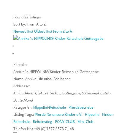
Found
22
listings
Sort by: From A to Z
Newest first
Oldest first
From Z to A
Kontakt:
Annika´s HIPPOLINI® Kinder-Reitschule Gottesgabe
Name:
Annika Lilienthal-Fehlhaber
Addresse:
Am Buchholz 1
,
24321
Giekau, Gottesgabe,
Schleswig-Holstein,
Deutschland
Kategorien:
Hippolini-Reitschule
Pferdebetriebe
Listing Tags:
Pferde für unsere Kinder e.V.
Hippolini
Kinder-
Reitschule
Reiteinstieg
PONY-CLUB
Mini-Club
Telefon-Nr.:
+49 (0) 1577 / 573 71 48