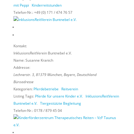
mit Peppi
Kinderreitstunden
Telefon-Nr.:
+49 (0) 171 / 474 76 57
Kontakt:
InklusionsReitVerein Buntnebel e.V.
Name:
Susanne Kranich
Addresse:
Lechnerstr. 3
,
81379
München,
Bayern, Deutschland
Büroadresse
Kategorien:
Pferdebetriebe
Reitverein
Listing Tags:
Pferde für unsere Kinder e.V.
InklusionsReitVerein
Buntnebel e.V.
Tiergestützte Begleitung
Telefon-Nr.:
0178 / 879 45 04