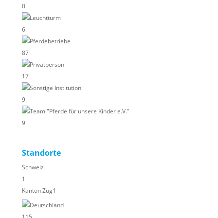
0
Leuchtturm
6
Pferdebetriebe
87
Privatperson
17
Sonstige Institution
9
Team "Pferde für unsere Kinder e.V."
9
Standorte
Schweiz
1
Kanton Zug
1
Deutschland
115