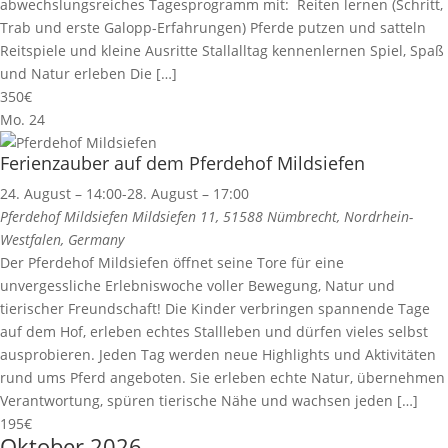
abwechslungsreiches Tagesprogramm mit: Reiten lernen (Schritt,
Trab und erste Galopp-Erfahrungen) Pferde putzen und satteln
Reitspiele und kleine Ausritte Stallalltag kennenlernen Spiel, Spaß
und Natur erleben Die […]
350€
Mo.
24
Ferienzauber auf dem Pferdehof Mildsiefen
24. August – 14:00
-
28. August – 17:00
Pferdehof Mildsiefen
Mildsiefen 11, 51588 Nümbrecht, Nordrhein-
Westfalen, Germany
Der Pferdehof Mildsiefen öffnet seine Tore für eine
unvergessliche Erlebniswoche voller Bewegung, Natur und
tierischer Freundschaft! Die Kinder verbringen spannende Tage
auf dem Hof, erleben echtes Stallleben und dürfen vieles selbst
ausprobieren. Jeden Tag werden neue Highlights und Aktivitäten
rund ums Pferd angeboten. Sie erleben echte Natur, übernehmen
Verantwortung, spüren tierische Nähe und wachsen jeden […]
195€
Oktober 2026