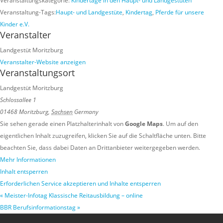
Veranstaltungskategorie:
Kindertage in den Haupt- und Landgestüten
Veranstaltung-Tags:
Haupt- und Landgestüte
,
Kindertag
,
Pferde für unsere
Kinder e.V.
Veranstalter
Landgestüt Moritzburg
Veranstalter-Website anzeigen
Veranstaltungsort
Landgestüt Moritzburg
Schlossallee 1
01468 Moritzburg
,
Sachsen
Germany
Sie sehen gerade einen Platzhalterinhalt von
Google Maps
. Um auf den
eigentlichen Inhalt zuzugreifen, klicken Sie auf die Schaltfläche unten. Bitte
beachten Sie, dass dabei Daten an Drittanbieter weitergegeben werden.
Mehr Informationen
Inhalt entsperren
Erforderlichen Service akzeptieren und Inhalte entsperren
«
Meister-Infotag Klassische Reitausbildung – online
BBR Berufsinformationstag
»