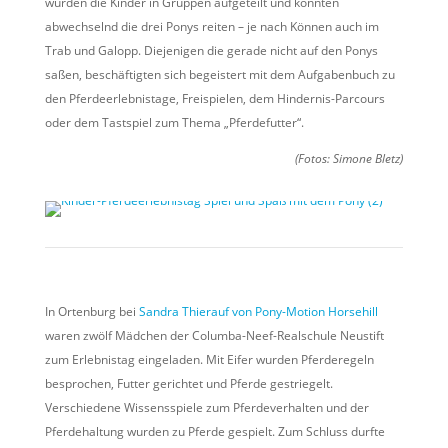
wurden die Kinder in Gruppen aufgeteilt und konnten
abwechselnd die drei Ponys reiten – je nach Können auch im
Trab und Galopp. Diejenigen die gerade nicht auf den Ponys
saßen, beschäftigten sich begeistert mit dem Aufgabenbuch zu
den Pferdeerlebnistage, Freispielen, dem Hindernis-Parcours
oder dem Tastspiel zum Thema „Pferdefutter“.
(Fotos: Simone Bletz)
In Ortenburg bei
Sandra Thierauf von Pony-Motion Horsehill
waren zwölf Mädchen der Columba-Neef-Realschule Neustift
zum Erlebnistag eingeladen. Mit Eifer wurden Pferderegeln
besprochen, Futter gerichtet und Pferde gestriegelt.
Verschiedene Wissensspiele zum Pferdeverhalten und der
Pferdehaltung wurden zu Pferde gespielt. Zum Schluss durfte