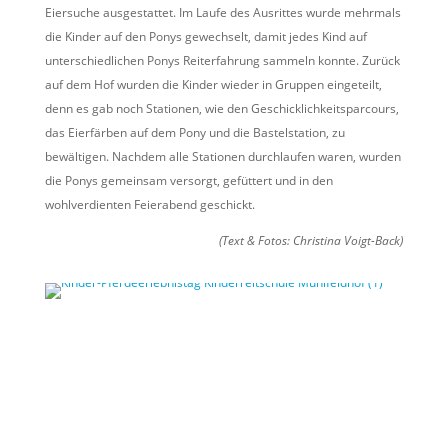
Eiersuche ausgestattet. Im Laufe des Ausrittes wurde mehrmals
die Kinder auf den Ponys gewechselt, damit jedes Kind auf
unterschiedlichen Ponys Reiterfahrung sammeln konnte. Zurück
auf dem Hof wurden die Kinder wieder in Gruppen eingeteilt,
denn es gab noch Stationen, wie den Geschicklichkeitsparcours,
das Eierfärben auf dem Pony und die Bastelstation, zu
bewältigen. Nachdem alle Stationen durchlaufen waren, wurden
die Ponys gemeinsam versorgt, gefüttert und in den
wohlverdienten Feierabend geschickt.
(Text & Fotos: Christina Voigt-Back)
Veranstalten auch Sie einen Kinder-
Pferdeerlebnistag
Jetzt informieren