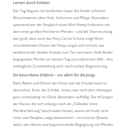
Lernen durch Erleben
Der Tag begann mit fachlichem Input: Die Kinder erfuhren
Wissenswertes über Hufe, Hufschutz und Pflege. Besonders
spannend war der Vergleich eines Mini-Shetty-Hufeisens mit
dem eines großen Percheron-Pferdes – und die Überraschung
war groß, dass auch das Pony Carino Schuhe trägt! Beim
anschließenden Putzen der Ponys zeigte sich schnell, wie
wohltuend der direkte Kontakt zum Tier sein kann. Viele Kinder
begegneten Pferden an diesem Tag zum allerersten Mal – ihre
anfängliche Zurückhaltung wich rasch echter Begeisterung.
Ein besonderes Erlebnis – vor allem für die Jungs
Beim Reiten und Führen der Ponys war die Freude kaum zu
übersehen. Einer der Schüler, Anton, war nach dem Absteigen
ganz schwindelig vor Glück. Besonders auffällig: Die elf Jungen
der Klasse, die sich anfangs noch als „Fußballer ohne
Pferdeerfahrung“ beschrieben hatten, waren am Ende nicht
mehr vom Reitplatz wegzubekommen – ein schöner Beweis
dafür, wie inklusiv und begeisternd die Begegnung mit Pferden