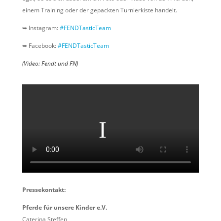
einem Training oder der gepackten Turnierkiste handelt.
➥ Instagram:
#FENDTasticTeam
➥ Facebook:
#FENDTasticTeam
(Video: Fendt und FN)
Pressekontakt:
Pferde für unsere Kinder e.V.
Caterina Steffen