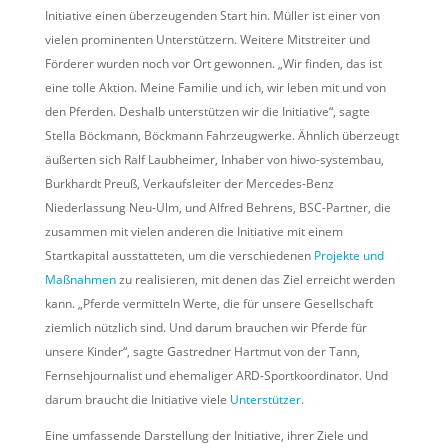
Initiative einen überzeugenden Start hin. Müller ist einer von
vielen prominenten Unterstützern. Weitere Mitstreiter und
Förderer wurden noch vor Ort gewonnen. „Wir finden, das ist
eine tolle Aktion. Meine Familie und ich, wir leben mit und von
den Pferden. Deshalb unterstützen wir die Initiative“, sagte
Stella Böckmann, Böckmann Fahrzeugwerke. Ähnlich überzeugt
äußerten sich Ralf Laubheimer, Inhaber von hiwo-systembau,
Burkhardt Preuß, Verkaufsleiter der Mercedes-Benz
Niederlassung Neu-Ulm, und Alfred Behrens, BSC-Partner, die
zusammen mit vielen anderen die Initiative mit einem
Startkapital ausstatteten, um die verschiedenen
Projekte und
Maßnahmen
zu realisieren, mit denen das Ziel erreicht werden
kann. „Pferde vermitteln Werte, die für unsere Gesellschaft
ziemlich nützlich sind. Und darum brauchen wir Pferde für
unsere Kinder“, sagte Gastredner Hartmut von der Tann,
Fernsehjournalist und ehemaliger ARD-Sportkoordinator. Und
darum braucht die Initiative viele
Unterstützer
.
Eine umfassende Darstellung der Initiative, ihrer Ziele und