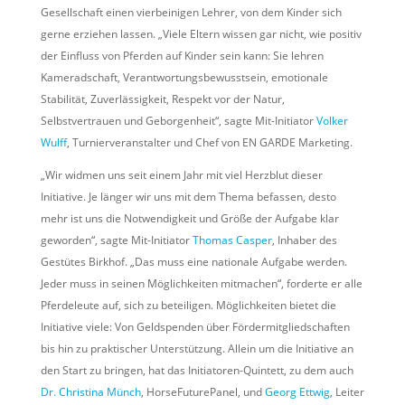
Gesellschaft einen vierbeinigen Lehrer, von dem Kinder sich
gerne erziehen lassen. „Viele Eltern wissen gar nicht, wie positiv
der Einfluss von Pferden auf Kinder sein kann: Sie lehren
Kameradschaft, Verantwortungsbewusstsein, emotionale
Stabilität, Zuverlässigkeit, Respekt vor der Natur,
Selbstvertrauen und Geborgenheit“, sagte Mit-Initiator
Volker
Wulff
, Turnierveranstalter und Chef von EN GARDE Marketing.
„Wir widmen uns seit einem Jahr mit viel Herzblut dieser
Initiative. Je länger wir uns mit dem Thema befassen, desto
mehr ist uns die Notwendigkeit und Größe der Aufgabe klar
geworden“, sagte Mit-Initiator
Thomas Casper
, Inhaber des
Gestütes Birkhof. „Das muss eine nationale Aufgabe werden.
Jeder muss in seinen Möglichkeiten mitmachen“, forderte er alle
Pferdeleute auf, sich zu beteiligen. Möglichkeiten bietet die
Initiative viele: Von Geldspenden über Fördermitgliedschaften
bis hin zu praktischer Unterstützung. Allein um die Initiative an
den Start zu bringen, hat das Initiatoren-Quintett, zu dem auch
Dr. Christina Münch
, HorseFuturePanel, und
Georg Ettwig
, Leiter