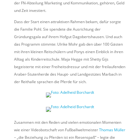
der FN-Abteilung Marketing und Kommunikation, gehören, Geld
und Zeit investiert.
Dass der Start einen attraktiven Rahmen bekam, dafür sorgte
die Familie Pohl. Sie spendete die Ausrichtung der
Gründungsgala auf ihrem Hofgut Dagobertshausen. Und auch
das Programm stimmte: Ulrike Mohr gab den über 100 Gästen
mit ihren kleinen Reitschülern und Ponys einen Einblick in ihren
Alltag als Kinderreitschule. Maja Hegge mit Shetty Gijs
begeisterte mit einer Freiheitsdressur und mit der freilaufenden
Araber-Stutenherde des Haupt- und Landgestütes Marbach in
der Reithalle sprachen die Pferde für sich.
Zusammen mit den Reden und vielen emotionalen Momenten
wie einer Videobotschaft von Fußballweltmeister
Thomas Müller
– „die Beziehung zu Pferden ist ein Riesenspaß“ – legte die