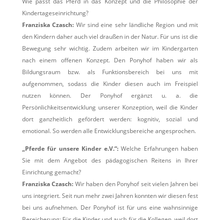
Wie passt das Pferd in das Konzept und die Philosophie der
Kindertageseinrichtung?
Franziska Czasch:
Wir sind eine sehr ländliche Region und mit
den Kindern daher auch viel draußen in der Natur. Für uns ist die
Bewegung sehr wichtig. Zudem arbeiten wir im Kindergarten
nach einem offenen Konzept. Den Ponyhof haben wir als
Bildungsraum bzw. als Funktionsbereich bei uns mit
aufgenommen, sodass die Kinder diesen auch im Freispiel
nutzen können. Der Ponyhof ergänzt u. a. die
Persönlichkeitsentwicklung unserer Konzeption, weil die Kinder
dort ganzheitlich gefördert werden: kognitiv, sozial und
emotional. So werden alle Entwicklungsbereiche angesprochen.
„Pferde für unsere Kinder e.V.“:
Welche Erfahrungen haben
Sie mit dem Angebot des pädagogischen Reitens in Ihrer
Einrichtung gemacht?
Franziska Czasch:
Wir haben den Ponyhof seit vielen Jahren bei
uns integriert. Seit nun mehr zwei Jahren konnten wir diesen fest
bei uns aufnehmen. Der Ponyhof ist für uns eine wahnsinnige
Bereicherung: Für die Kinder und auch für die Kollegen, weil dort