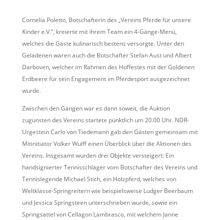
Cornelia Poletto, Botschafterin des „Vereins Pferde für unsere
Kinder e.V.“, kreierte mit ihrem Team ein 4-Gänge-Menü,
welches die Gäste kulinarisch bestens versorgte. Unter den
Geladenen waren auch die Botschafter Stefan Aust und Albert
Darboven, welcher im Rahmen des Hoffestes mit der Goldenen
Erdbeere für sein Engagement im Pferdesport ausgezeichnet
wurde.
Zwischen den Gängen war es dann soweit, die Auktion
zugunsten des Vereins startete pünktlich um 20.00 Uhr. NDR-
Urgestein Carlo von Tiedemann gab den Gästen gemeinsam mit
Mitinitiator Volker Wulff einen Überblick über die Aktionen des
Vereins. Insgesamt wurden drei Objekte versteigert: Ein
handsignierter Tennisschläger vom Botschafter des Vereins und
Tennislegende Michael Stich, ein Holzpferd, welches von
Weltklasse-Springreitern wie beispielsweise Ludger Beerbaum
und Jessica Springsteen unterschrieben wurde, sowie ein
Springsattel von Cellagon Lambrasco, mit welchem Janne