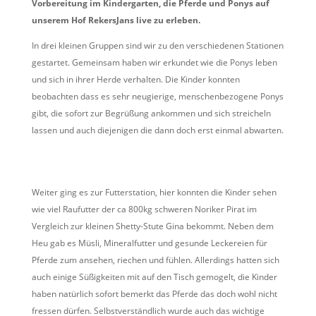
Vorbereitung im Kindergarten, die Pferde und Ponys auf
unserem Hof RekersJans live zu erleben.
In drei kleinen Gruppen sind wir zu den verschiedenen Stationen
gestartet. Gemeinsam haben wir erkundet wie die Ponys leben
und sich in ihrer Herde verhalten. Die Kinder konnten
beobachten dass es sehr neugierige, menschenbezogene Ponys
gibt, die sofort zur Begrüßung ankommen und sich streicheln
lassen und auch diejenigen die dann doch erst einmal abwarten.
Weiter ging es zur Futterstation, hier konnten die Kinder sehen
wie viel Raufutter der ca 800kg schweren Noriker Pirat im
Vergleich zur kleinen Shetty-Stute Gina bekommt. Neben dem
Heu gab es Müsli, Mineralfutter und gesunde Leckereien für
Pferde zum ansehen, riechen und fühlen. Allerdings hatten sich
auch einige Süßigkeiten mit auf den Tisch gemogelt, die Kinder
haben natürlich sofort bemerkt das Pferde das doch wohl nicht
fressen dürfen. Selbstverständlich wurde auch das wichtige