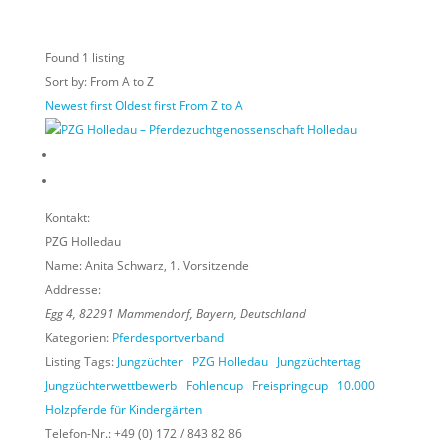
Found
1
listing
Sort by: From A to Z
Newest first
Oldest first
From Z to A
Kontakt:
PZG Holledau
Name:
Anita Schwarz, 1. Vorsitzende
Addresse:
Egg 4
,
82291
Mammendorf,
Bayern, Deutschland
Kategorien:
Pferdesportverband
Listing Tags:
Jungzüchter
PZG Holledau
Jungzüchtertag
Jungzüchterwettbewerb
Fohlencup
Freispringcup
10.000
Holzpferde für Kindergärten
Telefon-Nr.:
+49 (0) 172 / 843 82 86