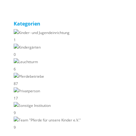
Kategorien
Kinder- und Jugendeinrichtung
1
Kindergärten
0
Leuchtturm
6
Pferdebetriebe
87
Privatperson
17
Sonstige Institution
9
Team "Pferde für unsere Kinder e.V."
9