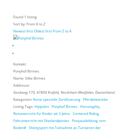
Found
1
listing
Sort by: From A to Z
Newest first
Oldest first
From Z to A
Kontakt:
Ponyhof Birmes
Name:
Silke Birmes
Addresse:
Stockweg 170
,
47804
Krefeld,
Nordrhein-Westfalen, Deutschland
Kategorien:
Keine spezielle Zertifizierung
Pferdebetriebe
Listing Tags:
Hippolini
Ponyhof Birmes
Horseagility
Reitunterricht für Kinder ab 3 Jahre
Centered Riding
Fahrunterricht mit Shetlandponies
Ponyausbildung vom
Boden#
Shettysport mit Teilnahme an Turnieren der