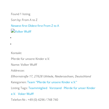
Found
1
listing
Sort by: From A to Z
Newest first
Oldest first
From Z to A
Kontakt:
Pferde für unsere Kinder e.V.
Name:
Volker Wulff
Addresse:
Ellhornstraße 17
,
27628
Uthlede,
Niedersachsen, Deutschland
Kategorien:
Team "Pferde für unsere Kinder e.V."
Listing Tags:
Teammitglied
Vorstand
Pferde für unser Kinder
e.V.
Voker Wulff
Telefon-Nr.:
+49 (0) 4296 / 748 740