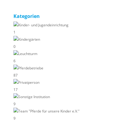
Kategorien
Kinder- und Jugendeinrichtung
1
Kindergärten
0
Leuchtturm
6
Pferdebetriebe
87
Privatperson
17
Sonstige Institution
9
Team "Pferde für unsere Kinder e.V."
9