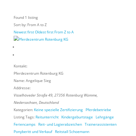
Found
1
listing
Sort by: From A to Z
Newest first
Oldest first
From Z to A
Kontakt:
Pferdezentrum Rotenburg KG
Name:
Angelique Sieg
Addresse:
Visselhöveder Straße 49
,
27356
Rotenburg Wümme,
Niedersachsen, Deutschland
Kategorien:
Keine spezielle Zertifizierung
Pferdebetriebe
Listing Tags:
Reitunterricht
Kindergeburtstage
Lehrgänge
Feriencamps
Reit- und Logierabzeichen
Trainerassistenten
Ponyberitt und Verkauf
Reitstall Schoemann