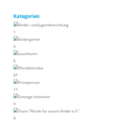
Kategorien
Kinder- und Jugendeinrichtung
1
Kindergärten
0
Leuchtturm
6
Pferdebetriebe
87
Privatperson
17
Sonstige Institution
9
Team "Pferde für unsere Kinder e.V."
9