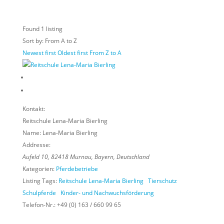
Found
1
listing
Sort by: From A to Z
Newest first
Oldest first
From Z to A
Kontakt:
Reitschule Lena-Maria Bierling
Name:
Lena-Maria Bierling
Addresse:
Aufeld 10
,
82418
Murnau,
Bayern, Deutschland
Kategorien:
Pferdebetriebe
Listing Tags:
Reitschule Lena-Maria Bierling
Tierschutz
Schulpferde
Kinder- und Nachwuchsförderung
Telefon-Nr.:
+49 (0) 163 / 660 99 65