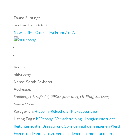
Found
2
listings
Sort by: From A to Z
Newest first
Oldest first
From Z to A
Kontakt:
hERZpony
Name:
Sarah Eckhardt
Addresse:
Stollberger Straße 62
,
09387 Jahnsdorf, OT Pfaff
,
Sachsen,
Deutschland
Kategorien:
Hippolini-Reitschule
Pferdebetriebe
Listing Tags:
hERzpony
Verladetraining
Longierunterricht
Reitunterricht in Dressur und Springen auf dem eigenen Pferd
Events und Seminare zu verschiedenen Themen rund ums