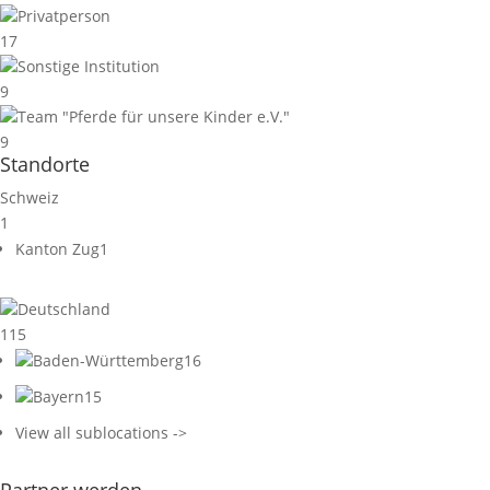
Privatperson
17
Sonstige Institution
9
Team "Pferde für unsere Kinder e.V."
9
Standorte
Schweiz
1
Kanton Zug
1
Deutschland
115
Baden-Württemberg
16
Bayern
15
View all sublocations ->
Partner werden