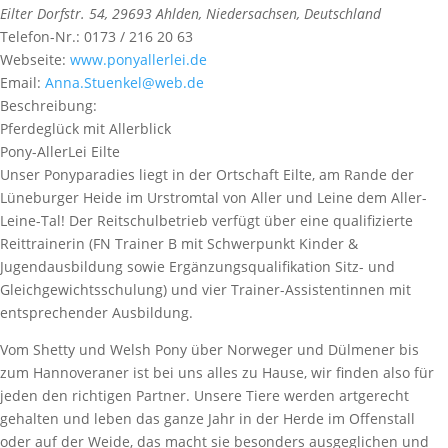
Eilter Dorfstr. 54
,
29693
Ahlden,
Niedersachsen, Deutschland
Telefon-Nr.:
0173 / 216 20 63
Webseite:
www.ponyallerlei.de
Email:
Anna.Stuenkel@web.de
Beschreibung:
Pferdeglück mit Allerblick
Pony-AllerLei Eilte
Unser Ponyparadies liegt in der Ortschaft Eilte, am Rande der
Lüneburger Heide im Urstromtal von Aller und Leine dem Aller-
Leine-Tal! Der Reitschulbetrieb verfügt über eine qualifizierte
Reittrainerin (FN Trainer B mit Schwerpunkt Kinder &
Jugendausbildung sowie Ergänzungsqualifikation Sitz- und
Gleichgewichtsschulung) und vier Trainer-Assistentinnen mit
entsprechender Ausbildung.
Vom Shetty und Welsh Pony über Norweger und Dülmener bis
zum Hannoveraner ist bei uns alles zu Hause, wir finden also für
jeden den richtigen Partner. Unsere Tiere werden artgerecht
gehalten und leben das ganze Jahr in der Herde im Offenstall
oder auf der Weide, das macht sie besonders ausgeglichen und