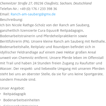
Chemnitzer Straße 27
,
09236
Claußnitz,
Sachsen, Deutschland
Telefon-Nr.:
+49 (0) 176 / 233 398 36
Email:
Ranch-am-sauberg@gmx.de
Beschreibung:
Ich bin Nicole Rathge-Scholz von der Ranch am Sauberg,
ganzheitlich lizensierte Cura Equus® Reitpädagogin,
Bodenarbeitstrainerin und Pferdeheilpraktikerin sowie
Berittführerin (FN). Unsere kleine Ranch am Sauberg mit Reithalle,
Bodenarbeitshalle, Reitplatz und Roundpen befindet sich in
idyllischer Feldrandlage auf einem zwei Hektar großen Areal
unweit von Chemnitz entfernt. Unsere Pferde leben im Offenstall
mit Trail und haben 24 Stunden freien Zugang zu Raufutter und
Wasser. Der respekt- und liebevolle Umgang mit unseren Pferden
steht bei uns an oberster Stelle, da sie für uns keine Sportgeräte,
sondern Freunde sind.
Unser Angebot:
Reitpädagogik
Bodenarbeitseinheiten