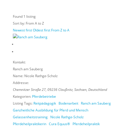
Found
1
listing
Sort by: From A to Z
Newest first
Oldest first
From Z to A
Kontakt:
Ranch am Sauberg
Name:
Nicole Rathge-Scholz
Addresse:
Chemnitzer Straße 27
,
09236
Claußnitz,
Sachsen, Deutschland
Kategorien:
Pferdebetriebe
Listing Tags:
Reitpädagogik
Bodenarbeit
Ranch am Sauberg
Ganzheitliche Ausbildung für Pferd und Mensch
Gelassenheitstraining
Nicole Rathge-Scholz
Pferdeheilpraktikerin
Cura Equus®
Pferdeheilpraktik