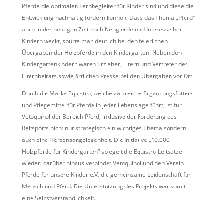
Pferde die optimalen Lernbegleiter für Kinder sind und diese die
Entwicklung nachhaltig fördern können. Dass das Thema „Pferd“
auch in der heutigen Zeit noch Neugierde und Interesse bei
Kindern weckt, spürte man deutlich bei den feierlichen
Übergaben der Holzpferde in den Kindergärten. Neben den
Kindergartenkindern waren Erzieher, Eltern und Vertreter des
Elternbeirats sowie örtlichen Presse bei den Übergaben vor Ort.
Durch die Marke Equistro, welche zahlreiche Ergänzungsfutter-
und Pflegemittel für Pferde in jeder Lebenslage führt, ist für
Vetoquinol der Bereich Pferd, inklusive der Förderung des
Reitsports nicht nur strategisch ein wichtiges Thema sondern
auch eine Herzensangelegenheit. Die Initiative „10.000
Holzpferde für Kindergärten“ spiegelt die Equistro-Leitsätze
wieder; darüber hinaus verbindet Vetoquinol und den Verein
Pferde für unsere Kinder e.V. die gemeinsame Leidenschaft für
Mensch und Pferd. Die Unterstützung des Projekts war somit
eine Selbstverständlichkeit.