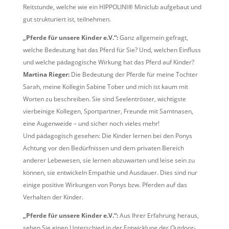
Reitstunde, welche wie ein HIPPOLINI® Miniclub aufgebaut und
gut strukturiert ist, teilnehmen.
„Pferde für unsere Kinder e.V.“:
Ganz allgemein gefragt,
welche Bedeutung hat das Pferd für Sie? Und, welchen Einfluss
und welche pädagogische Wirkung hat das Pferd auf Kinder?
Martina Rieger:
Die Bedeutung der Pferde für meine Tochter
Sarah, meine Kollegin Sabine Tober und mich ist kaum mit
Worten zu beschreiben. Sie sind Seelentröster, wichtigste
vierbeinige Kollegen, Sportpartner, Freunde mit Samtnasen,
eine Augenweide – und sicher noch vieles mehr!
Und pädagogisch gesehen: Die Kinder lernen bei den Ponys
Achtung vor den Bedürfnissen und dem privaten Bereich
anderer Lebewesen, sie lernen abzuwarten und leise sein zu
können, sie entwickeln Empathie und Ausdauer. Dies sind nur
einige positive Wirkungen von Ponys bzw. Pferden auf das
Verhalten der Kinder.
„Pferde für unsere Kinder e.V.“:
Aus Ihrer Erfahrung heraus,
sehen Sie einen Unterschied in der Entwicklung der Outdoor-