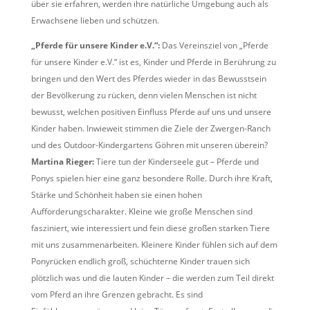
über sie erfahren, werden ihre natürliche Umgebung auch als
Erwachsene lieben und schützen.
„Pferde für unsere Kinder e.V.“:
Das Vereinsziel von „Pferde
für unsere Kinder e.V.“ ist es, Kinder und Pferde in Berührung zu
bringen und den Wert des Pferdes wieder in das Bewusstsein
der Bevölkerung zu rücken, denn vielen Menschen ist nicht
bewusst, welchen positiven Einfluss Pferde auf uns und unsere
Kinder haben. Inwieweit stimmen die Ziele der Zwergen-Ranch
und des Outdoor-Kindergartens Göhren mit unseren überein?
Martina Rieger:
Tiere tun der Kinderseele gut – Pferde und
Ponys spielen hier eine ganz besondere Rolle. Durch ihre Kraft,
Stärke und Schönheit haben sie einen hohen
Aufforderungscharakter. Kleine wie große Menschen sind
fasziniert, wie interessiert und fein diese großen starken Tiere
mit uns zusammenarbeiten. Kleinere Kinder fühlen sich auf dem
Ponyrücken endlich groß, schüchterne Kinder trauen sich
plötzlich was und die lauten Kinder – die werden zum Teil direkt
vom Pferd an ihre Grenzen gebracht. Es sind