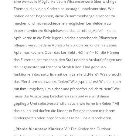
Eine wertvolle Möglichkeit zum Wissenserwerb über wichtige
Themen, die vielen Kindern heutzutage unbekannt sind. Wir
haben daher begonnen, diese Zusammenhänge erlebbar zu
machen und mit verschiedenen möglichen Lernfeldern zu
experimentieren: Beispielsweise das Lernfeld „Apfel“ – kleine
Apfelkerne in die Erde legen und das entstehende Pflänzchen
pflegen, verschiedene Apfelsorten probieren und ein eigenes
Apfelmus kochen. Oder das Lernfeld „Hühner“ – für die Hühner
das Futter selbst mischen, den Stall und den Auslauf pflegen und
die Legenester mit frischem Stroh füllen. Und genauso
funktioniert das natürlich mit dem Lernfeld „Pferd“: Was braucht
das Pferd, um sich wohlzufühlen? Wie „spricht“ es? Wie soll man
mit ihm umgehen, um sicher und pferdefreundlich zu sein? Wie
muss die Ausrüstung beschaffen sein und wie wird diese
gepflegt? Und selbstverständlich auch, wie lerne ich Reiten? All
das sollen und dürfen die Kinder in Ferienaktionen mit ihrem
Kindergarten oder ihrer Schulklasse bei uns ausprobieren.
„Pferde für unsere Kinder e.V.“:
Die Kinder des Outdoor-