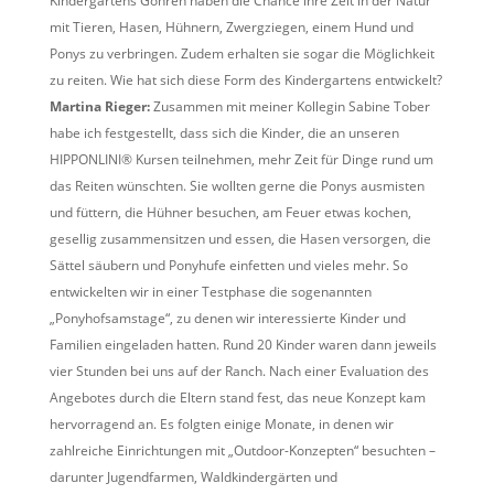
Kindergartens Göhren haben die Chance ihre Zeit in der Natur
mit Tieren, Hasen, Hühnern, Zwergziegen, einem Hund und
Ponys zu verbringen. Zudem erhalten sie sogar die Möglichkeit
zu reiten. Wie hat sich diese Form des Kindergartens entwickelt?
Martina Rieger:
Zusammen mit meiner Kollegin Sabine Tober
habe ich festgestellt, dass sich die Kinder, die an unseren
HIPPONLINI® Kursen teilnehmen, mehr Zeit für Dinge rund um
das Reiten wünschten. Sie wollten gerne die Ponys ausmisten
und füttern, die Hühner besuchen, am Feuer etwas kochen,
gesellig zusammensitzen und essen, die Hasen versorgen, die
Sättel säubern und Ponyhufe einfetten und vieles mehr. So
entwickelten wir in einer Testphase die sogenannten
„Ponyhofsamstage“, zu denen wir interessierte Kinder und
Familien eingeladen hatten. Rund 20 Kinder waren dann jeweils
vier Stunden bei uns auf der Ranch. Nach einer Evaluation des
Angebotes durch die Eltern stand fest, das neue Konzept kam
hervorragend an. Es folgten einige Monate, in denen wir
zahlreiche Einrichtungen mit „Outdoor-Konzepten“ besuchten –
darunter Jugendfarmen, Waldkindergärten und