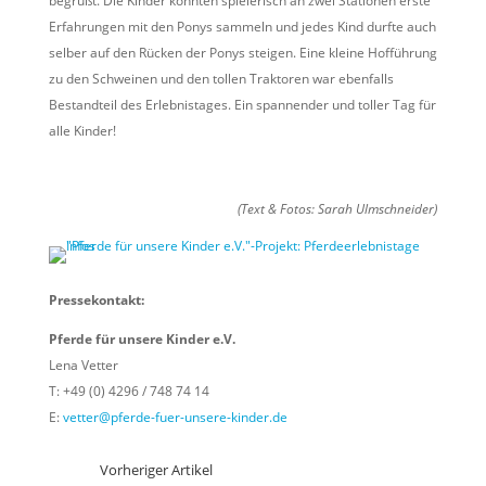
begrüßt. Die Kinder konnten spielerisch an zwei Stationen erste
Erfahrungen mit den Ponys sammeln und jedes Kind durfte auch
selber auf den Rücken der Ponys steigen. Eine kleine Hofführung
zu den Schweinen und den tollen Traktoren war ebenfalls
Bestandteil des Erlebnistages. Ein spannender und toller Tag für
alle Kinder!
(Text & Fotos: Sarah Ulmschneider)
Pressekontakt:
Pferde für unsere Kinder e.V.
Lena Vetter
T: +49 (0) 4296 / 748 74 14
E:
vetter@pferde-fuer-unsere-kinder.de
Vorheriger Artikel