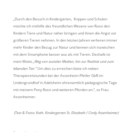
„Durch den Besuch in Kindergärten, Krippen und Schulen
möchte ich mithilfe des freundlichen Wesens von Rossi den
Kindern Tiere und Natur näher bringen und ihnen die Angst vor
größeren Tieren nehmen. In den letzten Jahren verlieren immer
mehr Kinder den Bezug zur Natur und kennen sich inzwischen
mit dem Smartphone besser aus als mit Tieren. Deshalb ist
mein Motto
„Weg von sozialen Medien, hin zur Realität und zum
lebenden Tier.“
Um dies zu erreichen biete ich neben
Therapiereitstunden bei der Assenheim-Pfeifer GbR im
Lindengrundhof in Adelsheim ehrenamtlich pädagogische Tage
mit meinem Pony Rossi und weiteren Pferden an.“, so Frau
Assenheimer.
(Text & Fotos: Kath. Kindergarten St. Elisabeth / Cindy Assenheimer)