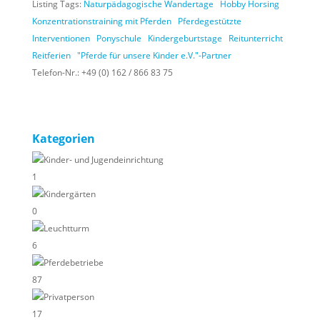
Listing Tags:
Naturpädagogische Wandertage
Hobby Horsing
Konzentrationstraining mit Pferden
Pferdegestützte
Interventionen
Ponyschule
Kindergeburtstage
Reitunterricht
Reitferien
"Pferde für unsere Kinder e.V."-Partner
Telefon-Nr.:
+49 (0) 162 / 866 83 75
Kategorien
Kinder- und Jugendeinrichtung
1
Kindergärten
0
Leuchtturm
6
Pferdebetriebe
87
Privatperson
17