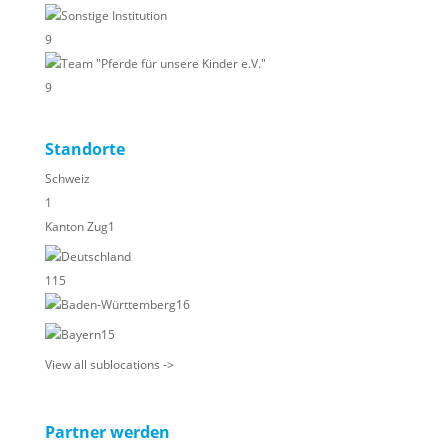
Sonstige Institution
9
Team "Pferde für unsere Kinder e.V."
9
Standorte
Schweiz
1
Kanton Zug
1
Deutschland
115
Baden-Württemberg
16
Bayern
15
View all sublocations ->
Partner werden