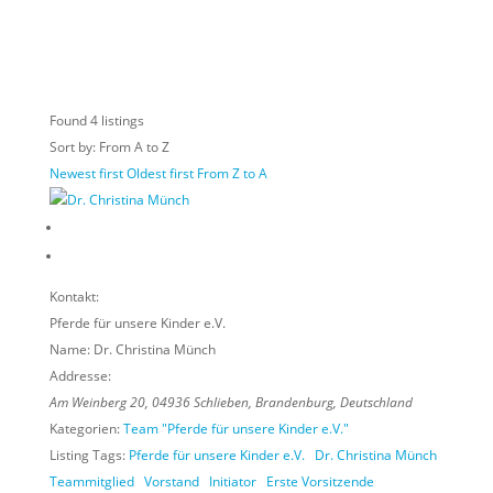
Found
4
listings
Sort by: From A to Z
Newest first
Oldest first
From Z to A
Kontakt:
Pferde für unsere Kinder e.V.
Name:
Dr. Christina Münch
Addresse:
Am Weinberg 20
,
04936
Schlieben,
Brandenburg, Deutschland
Kategorien:
Team "Pferde für unsere Kinder e.V."
Listing Tags:
Pferde für unsere Kinder e.V.
Dr. Christina Münch
Teammitglied
Vorstand
Initiator
Erste Vorsitzende