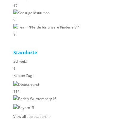
17
Sonstige Institution
9
Team "Pferde für unsere Kinder e.V."
9
Standorte
Schweiz
1
Kanton Zug
1
Deutschland
115
Baden-Württemberg
16
Bayern
15
View all sublocations ->