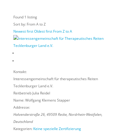
Found
1
listing
Sort by: From A to Z
Newest first
Oldest first
From Z to A
Kontakt:
Interessengemeinschaft für therapeutisches Reiten
Tecklenburger Land e.V.
Reitbetrieb Julia Reidel
Name:
Wolfgang Klemens Stapper
Addresse:
Halvenderstraße 26
,
49509
Recke,
Nordrhein-Westfalen,
Deutschland
Kategorien:
Keine spezielle Zertifizierung