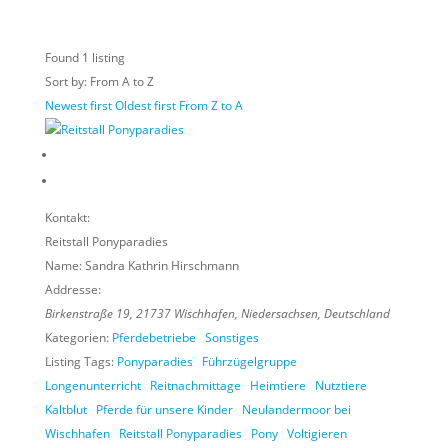
Found
1
listing
Sort by: From A to Z
Newest first
Oldest first
From Z to A
Kontakt:
Reitstall Ponyparadies
Name:
Sandra Kathrin Hirschmann
Addresse:
Birkenstraße 19
,
21737
Wischhafen,
Niedersachsen, Deutschland
Kategorien:
Pferdebetriebe
Sonstiges
Listing Tags:
Ponyparadies
Führzügelgruppe
Longenunterricht
Reitnachmittage
Heimtiere
Nutztiere
Kaltblut
Pferde für unsere Kinder
Neulandermoor bei
Wischhafen
Reitstall Ponyparadies
Pony
Voltigieren