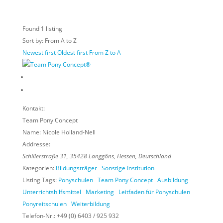
Found
1
listing
Sort by: From A to Z
Newest first
Oldest first
From Z to A
Kontakt:
Team Pony Concept
Name:
Nicole Holland-Nell
Addresse:
Schillerstraße 31
,
35428 Langgöns
,
Hessen, Deutschland
Kategorien:
Bildungsträger
Sonstige Institution
Listing Tags:
Ponyschulen
Team Pony Concept
Ausbildung
Unterrichtshilfsmittel
Marketing
Leitfaden für Ponyschulen
Ponyreitschulen
Weiterbildung
Telefon-Nr.:
+49 (0) 6403 / 925 932