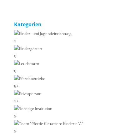
Kategorien
Kinder- und Jugendeinrichtung
1
Kindergärten
0
Leuchtturm
6
Pferdebetriebe
87
Privatperson
17
Sonstige Institution
9
Team "Pferde für unsere Kinder e.V."
9