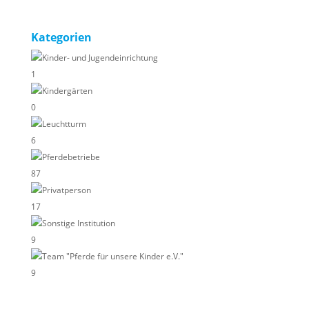
Kategorien
Kinder- und Jugendeinrichtung
1
Kindergärten
0
Leuchtturm
6
Pferdebetriebe
87
Privatperson
17
Sonstige Institution
9
Team "Pferde für unsere Kinder e.V."
9