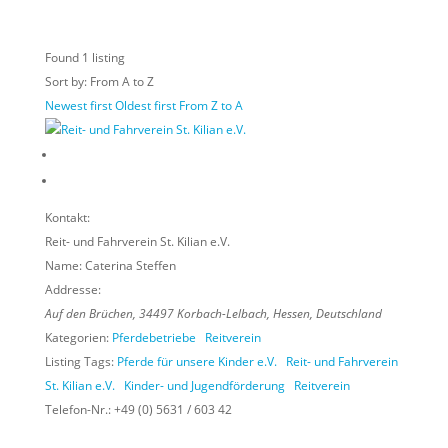
Found
1
listing
Sort by: From A to Z
Newest first
Oldest first
From Z to A
Kontakt:
Reit- und Fahrverein St. Kilian e.V.
Name:
Caterina Steffen
Addresse:
Auf den Brüchen
,
34497
Korbach-Lelbach,
Hessen, Deutschland
Kategorien:
Pferdebetriebe
Reitverein
Listing Tags:
Pferde für unsere Kinder e.V.
Reit- und Fahrverein
St. Kilian e.V.
Kinder- und Jugendförderung
Reitverein
Telefon-Nr.:
+49 (0) 5631 / 603 42