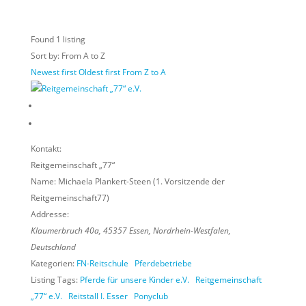
Found
1
listing
Sort by: From A to Z
Newest first
Oldest first
From Z to A
Kontakt:
Reitgemeinschaft „77“
Name:
Michaela Plankert-Steen (1. Vorsitzende der
Reitgemeinschaft77)
Addresse:
Klaumerbruch 40a
,
45357
Essen,
Nordrhein-Westfalen,
Deutschland
Kategorien:
FN-Reitschule
Pferdebetriebe
Listing Tags:
Pferde für unsere Kinder e.V.
Reitgemeinschaft
„77“ e.V.
Reitstall I. Esser
Ponyclub