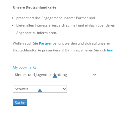
Unsere Deutschlandkarte
präsentiert das Engagement unserer Partner und
bietet allen Interessierten, sich schnell und einfach über deren
Angebote zu informieren.
Wollen auch Sie
Partner
bei uns werden und sich auf unserer
Deutschlandkarte präsentieren? Dann registrieren Sie sich
hier
.
My bookmarks
Try to search
sport
business
event
Try to search
Los Angeles
US Capitol
Central Park NY