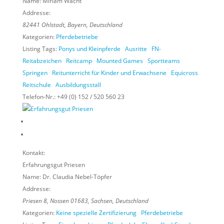
Name:
Miriam Wacht
Addresse:
82441
Ohlstadt,
Bayern, Deutschland
Kategorien:
Pferdebetriebe
Listing Tags:
Ponys und Kleinpferde
Ausritte
FN-
Reitabzeichen
Reitcamp
Mounted Games
Sportteams
Springen
Reitunterricht für Kinder und Erwachsene
Equicross
Reitschule
Ausbildungsstall
Telefon-Nr.:
+49 (0) 152 / 520 560 23
Kontakt:
Erfahrungsgut Priesen
Name:
Dr. Claudia Nebel-Töpfer
Addresse:
Priesen 8
,
Nossen
01683,
Sachsen, Deutschland
Kategorien:
Keine spezielle Zertifizierung
Pferdebetriebe