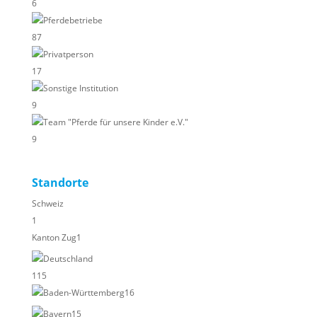
6
Pferdebetriebe
87
Privatperson
17
Sonstige Institution
9
Team "Pferde für unsere Kinder e.V."
9
Standorte
Schweiz
1
Kanton Zug
1
Deutschland
115
Baden-Württemberg
16
Bayern
15