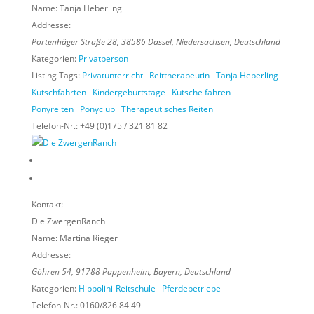
Name:
Tanja Heberling
Addresse:
Portenhäger Straße 28
,
38586
Dassel,
Niedersachsen, Deutschland
Kategorien:
Privatperson
Listing Tags:
Privatunterricht
Reittherapeutin
Tanja Heberling
Kutschfahrten
Kindergeburtstage
Kutsche fahren
Ponyreiten
Ponyclub
Therapeutisches Reiten
Telefon-Nr.:
+49 (0)175 / 321 81 82
Kontakt:
Die ZwergenRanch
Name:
Martina Rieger
Addresse:
Göhren 54
,
91788
Pappenheim,
Bayern, Deutschland
Kategorien:
Hippolini-Reitschule
Pferdebetriebe
Telefon-Nr.:
0160/826 84 49