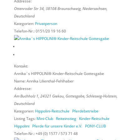
Addresse:
Ottenroder Str 34
,
38108
Braunschweig,
Niedersachsen,
Deutschland
Kategorien:
Privatperson
Telefon-Nr.:
0151/20 19 16 60
Kontakt:
Annika´s HIPPOLINI® Kinder-Reitschule Gottesgabe
Name:
Annika Lilienthal-Fehlhaber
Addresse:
Am Buchholz 1
,
24321
Giekau, Gottesgabe,
Schleswig-Holstein,
Deutschland
Kategorien:
Hippolini-Reitschule
Pferdebetriebe
Listing Tags:
Mini-Club
Reiteinstieg
Kinder-Reitschule
Hippolini
Pferde für unsere Kinder e.V.
PONY-CLUB
Telefon-Nr.:
+49 (0) 1577 / 573 71 48