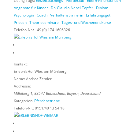
Listing Tags:
Einzelcoachings
Pferdeclub
Eltern-Kind-Stunden
Angebote für Kinder
Dr. Claudia Nebel-Töpfer
Diplom-
Psychologin
Coach
Verhaltenstrainerin
Erfahrungsgut
Priesen
Theorieseminare
Tages- und Wochenendkurse
Telefon-Nr.:
+49 (0) 174 1606326
Kontakt:
ErlebnisHof Wies am Mühlberg
Name:
Andrea Zender
Addresse:
Mühlberg 1
,
83547
Babensham,
Bayern, Deutschland
Kategorien:
Pferdebetriebe
Telefon-Nr.:
0151/40 13 54 18