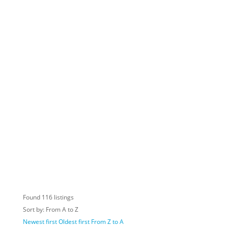
Found
116
listings
Sort by: From A to Z
Newest first
Oldest first
From Z to A