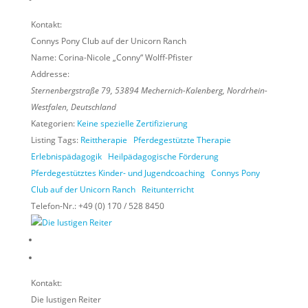
Kontakt:
Connys Pony Club auf der Unicorn Ranch
Name:
Corina-Nicole „Conny“ Wolff-Pfister
Addresse:
Sternenbergstraße 79
,
53894
Mechernich-Kalenberg,
Nordrhein-
Westfalen, Deutschland
Kategorien:
Keine spezielle Zertifizierung
Listing Tags:
Reittherapie
Pferdegestützte Therapie
Erlebnispädagogik
Heilpädagogische Förderung
Pferdegestütztes Kinder- und Jugendcoaching
Connys Pony
Club auf der Unicorn Ranch
Reitunterricht
Telefon-Nr.:
+49 (0) 170 / 528 8450
Kontakt:
Die lustigen Reiter